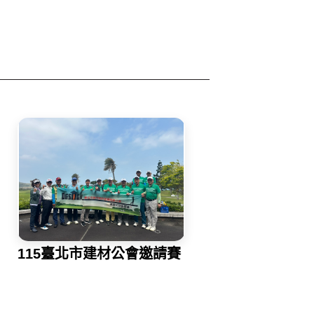
115臺北市建材公會邀請賽