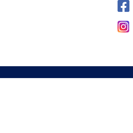
新北市室內設計裝修商業同業公會
電話 : 02-29285544
傳真 : 02-29285613
信箱 :
a29285544@gmail.com
地址 : 234 新北市永和區中山路一段337號2樓