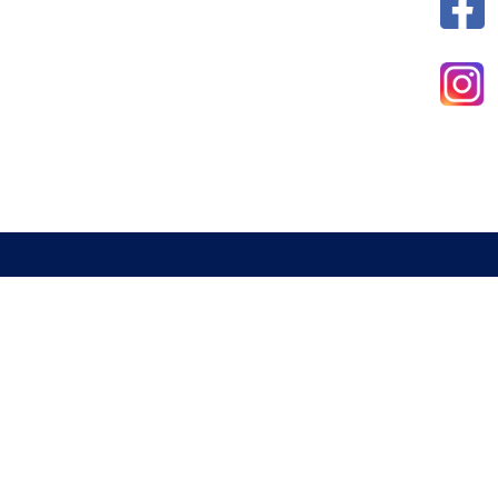
新北市室內設計裝修商業同業公會
電話 : 02-29285544
傳真 : 02-29285613
信箱 :
a29285544@gmail.com
地址 : 234 新北市永和區中山路一段337號2樓