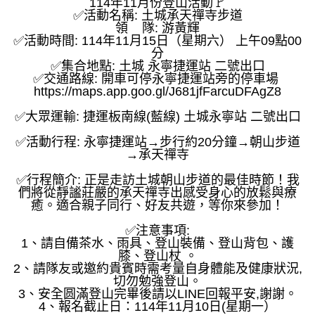
114年11月份登山活動🚩
✅活動名稱: 土城承天禪寺步道
領 隊: 游黃輝
✅活動時間: 114年11月15日（星期六） 上午09點00
分
✅集合地點: 土城 永寧捷運站 二號出口
✅交通路線: 開車可停永寧捷運站旁的停車場
https://maps.app.goo.gl/J681jfFarcuDFAgZ8
✅大眾運輸: 捷運板南線(藍線) 土城永寧站 二號出口
✅活動行程: 永寧捷運站→步行約20分鐘→朝山步道
→承天禪寺
✅行程簡介: 正是走訪土城朝山步道的最佳時節！我
們將從靜謐莊嚴的承天禪寺出感受身心的放鬆與療
癒。適合親子同行、好友共遊，等你來參加！
✅注意事項:
1、請自備茶水、雨具、登山裝備、登山背包、護
膝、登山杖 。
2、請隊友或邀約貴賓時需考量自身體能及健康狀況,
切勿勉強登山。
3、安全圆滿登山完畢後請以LINE回報平安,謝謝。
4、報名截止日：114年11月10日(星期一）