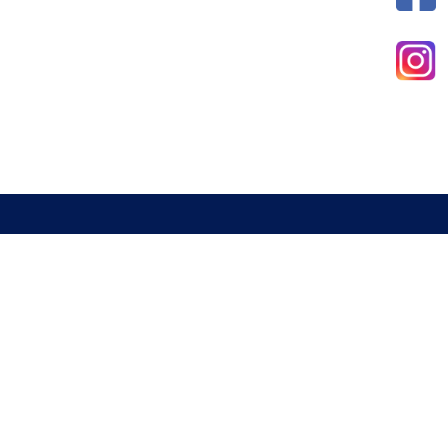
新北市室內設計裝修商業同業公會
電話 : 02-29285544
傳真 : 02-29285613
信箱 :
a29285544@gmail.com
地址 : 234 新北市永和區中山路一段337號2樓