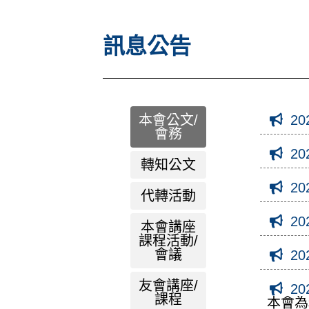
訊息公告
本會公文/
20
會務
20
轉知公文
20
代轉活動
20
本會講座
課程活動/
會議
20
友會講座/
20
課程
本會為