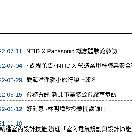
22-07-11
NTID X Panasonic 概念體驗館參訪
22-07-04
~課程預告~NTID X 營造業甲種職業安
22-06-29
愛海洋淨灘小旅行線上報名
22-03-15
會務資訊-新北市室裝公會廠商參訪
22-01-12
好消息~林明煒教授要開課囉!!!
21-11-10
精進室內設計技能,辦理「室內電氣規劃與設計節