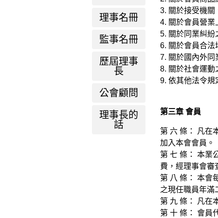
3. 關於接受機
理事名冊
4. 關於會員營
5. 關於同業糾
監事名冊
6. 關於會員合
7. 關於國內外
歷屆理事
8. 關於社會運
長
9. 依其他法令
公會顧問
第三章 會員
理事長的
話
第 六 條： 
加入本會會員。
第 七 條： 
費，經理事會審
第 八 條： 
之現任職員年滿
第 九 條： 
第 十 條： 