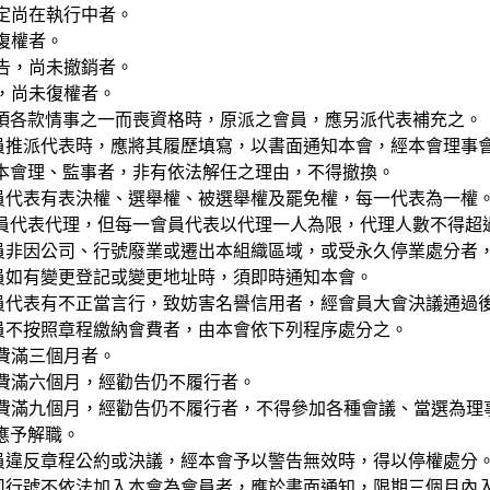
確定尚在執行中者。
未復權者。
宣告，尚未撤銷者。
告，尚未復權者。
項各款情事之一而喪資格時，原派之會員，應另派代表補充之。
 會員推派代表時，應將其履歷填寫，以書面通知本會，經本會理
本會理、監事者，非有依法解任之理由，不得撤換。
 會員代表有表決權、選舉權、被選舉權及罷免權，每一代表為一
員代表代理，但每一會員代表以代理一人為限，代理人數不得超
 會員非因公司、行號廢業或遷出本組織區域，或受永久停業處分者
會員如有變更登記或變更地址時，須即時通知本會。
 會員代表有不正當言行，致妨害名譽信用者，經會員大會決議通過
 會員不按照章程繳納會費者，由本會依下列程序處分之。
會費滿三個月者。
會費滿六個月，經勸告仍不履行者。
繳會費滿九個月，經勸告仍不履行者，不得參加各種會議、當選為
應予解職。
 會員違反章程公約或決議，經本會予以警告無效時，得以停權處分
 公司行號不依法加入本會為會員者，應於書面通知，限期三個月