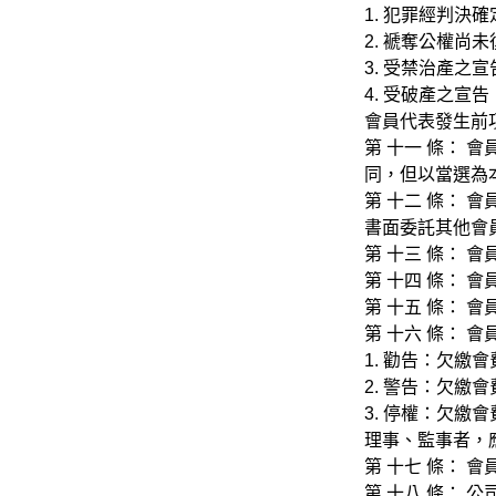
1. 犯罪經判決
2. 褫奪公權尚
3. 受禁治產之
4. 受破產之宣
會員代表發生前
第 十一 條：
同，但以當選為
第 十二 條：
書面委託其他會
第 十三 條：
第 十四 條： 
第 十五 條：
第 十六 條：
1. 勸告：欠繳
2. 警告：欠繳
3. 停權：欠
理事、監事者，
第 十七 條：
第 十八 條：