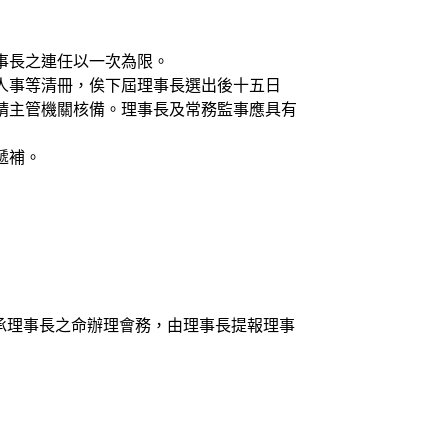
事長之連任以一次為限。
人事等清冊，俟下屆理事長選出後十五日
請主管機關核備。理事長及常務監事應具有
遞補。
，承理事長之命辦理會務，由理事長提報理事