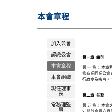
本會章程
加入公會
認識公會
第一章 總則
本會章程
第 一 條： 本
修商業同業公會
本會組織
行政令為宗旨。 
現任理事
長
第二章 任務
常務理監
第 五 條： 本
事
2. 關於會員商