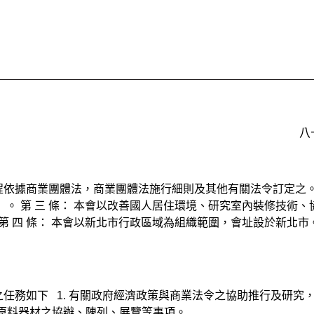
八
章程依據商業團體法，商業團體法施行細則及其他有關法令訂定之。
」。 第 三 條： 本會以改善國人居住環境、研究室內裝修技術
第 四 條： 本會以新北市行政區域為組織範圍，會址設於新北市
會之任務如下 1. 有關政府經濟政策與商業法令之協助推行及研究
品原料器材之協辦、陳列、展覽等事項。