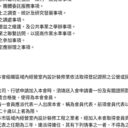
關、團體委託服務事項。
業上之調查、統計及研究發展事項。
紛之調處事項。
法增益之維護，及公共事業之舉辦事項。
同業之聯繫訪問，以提高作業水準事項。
動之參加事項。
規定應辦理之事項。
凡在本會組織區域內經營室內設計裝修業依法取得登記證照之公營
本業公司、行號申請加入本會時，須填送入會申請書一份及有關證
查合格後，使得為本會會員。
本會每一會員應派代表一人出席本會，稱為會員代表。前項會員代
二十歲以上者為限。
凡在本市區域內經營室內設計裝修工程之業者，經加入本會取得會
會員代表之任期為三年，連派得連任，其有下列情事之一者，不得為