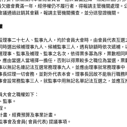
 會員欠繳會費滿一年，經停權仍不履行者，得報請主管機關處理
會議通過註銷其會籍，報請主管機關備查，並分送發證機關。
權
設理事二十七人、監事九人，均於會員大會時，由會員代表互選
同時選出候補理事九人、候補監事三人，遇有缺額時依次遞補，
選理事、監事及補理、監事之名次，依得票多寡為序，票數相同
，應由當選人當場擇一擔任，否則以得票較多之職位為當選，票
事以無記名連記法互選常務理事九人，並應由理事就常務理事中
事長綜理一切會務，並對外代表本會。理事長因故不能執行職務
事會設常務監事三人，就監事中用無記名單記法互選之，並應互
員大會之職權如下：
理、監事。
程。
作計畫，經費預算及事業計畫。
監事會及會員( 會員代表) 提議事項。