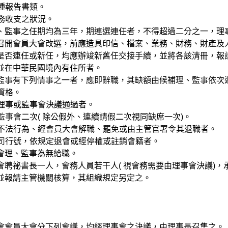
各種報告書類。
財務收支之狀況。
、監事之任期均為三年，期連選連任者，不得超過二分之一，理
召開會員大會改選，前應造具印信、檔案、業務、財務、財產及
是否連任或新任，均應辦竣新舊任交接手續，並將各該清冊，報
並在中華民國境內有住所者。
監事有下列情事之一者，應即辭職，其缺額由候補理、監事依次
表資格。
經理事或監事會決議通過者。
、監事會二次( 除公假外、連續請假二次視同缺席一次)。
當或不法行為、經會員大會解職、罷免或由主管官署令其退職者。
之公司行號，依規定退會或經停權或註銷會籍者。
會理、監事為無給職。
會聘祕書長一人，會務人員若干人( 視會務需要由理事會決議)
並報請主管機關核算，其組織規定另定之。
會會員大會分下列會議，均經理事會之決議，由理事長召集之。