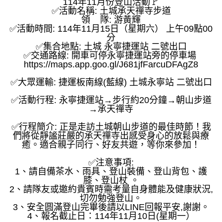
114年11月份登山活動🚩
✅活動名稱: 土城承天禪寺步道
領 隊: 游黃輝
✅活動時間: 114年11月15日（星期六） 上午09點00
分
✅集合地點: 土城 永寧捷運站 二號出口
✅交通路線: 開車可停永寧捷運站旁的停車場
https://maps.app.goo.gl/J681jfFarcuDFAgZ8
✅大眾運輸: 捷運板南線(藍線) 土城永寧站 二號出口
✅活動行程: 永寧捷運站→步行約20分鐘→朝山步道
→承天禪寺
✅行程簡介: 正是走訪土城朝山步道的最佳時節！我
們將從靜謐莊嚴的承天禪寺出感受身心的放鬆與療
癒。適合親子同行、好友共遊，等你來參加！
✅注意事項:
1、請自備茶水、雨具、登山裝備、登山背包、護
膝、登山杖 。
2、請隊友或邀約貴賓時需考量自身體能及健康狀況,
切勿勉強登山。
3、安全圆滿登山完畢後請以LINE回報平安,謝謝。
4、報名截止日：114年11月10日(星期一）