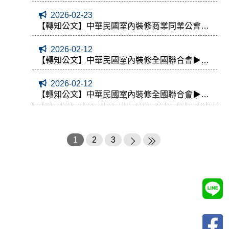
(術)科測試報名作業說明會
2026-02-23
【轉知公文】中華民國室內裝修商業同業公會全
國聯合會▶本會與國立成功大學社會科學院、法
律學系共同舉辦2026年室內裝修法律論壇，敬邀
2026-02-12
貴會協辦單位轉知會員踴躍報名
【轉知公文】中華民國室內裝修全國聯合會▶協
助宣導台灣東陶TOTO暨本會聯合主辦之2026第
五屆衛浴改修徵件
2026-02-12
【轉知公文】中華民國室內裝修全國聯合會▶請
貴會協助2026全球傑出華人室內設計金創獎招
商，本會依招商實績回饋
1
2
3