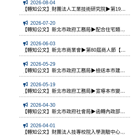
2026-08-04
【轉知公文】財團法人工業技術研究院▶第19屆
創意狂想 巢向未來2026年智慧化居住空間創意
競賽公告
2026-07-20
【轉知公文】新北市政府工務局▶配合住宅類簡
易室裝申請案違建處理執行方式,新訂及修訂本市
建築物申請簡易室裝作業精進執行方式
2026-06-03
【轉知公文】新北市商業會▶第80屆商人節【優
良商號】選拔開始囉❗
2026-05-29
【轉知公文】新北市政府工務局▶檢送本市建築
物室內裝修工程鼠類防治計畫，請協助轉知所屬
會員參辦，請查照。
2026-05-19
【轉知公文】新北市政府工務局▶宣導本市變更
使用、室內裝修案件防鼠措施，請協助轉知所屬
會員
2026-04-30
【轉知公文】新北市政府社會局▶函轉內政部說
明落實業必歸會制度一案,請貴會配合辦理
2026-04-01
【轉知公文】財團法人技專校院入學測驗中心基
金會▶有關115年度第2次全國技術士技能檢定學