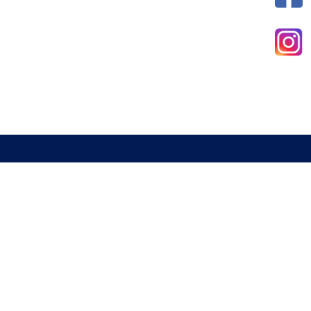
新北市室內設計裝修商業同業公會
電話 : 02-29285544
傳真 : 02-29285613
信箱 :
a29285544@gmail.com
地址 : 234 新北市永和區中山路一段337號2樓