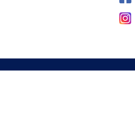
新北市室內設計裝修商業同業公會
電話 : 02-29285544
傳真 : 02-29285613
信箱 :
a29285544@gmail.com
地址 : 234 新北市永和區中山路一段337號2樓