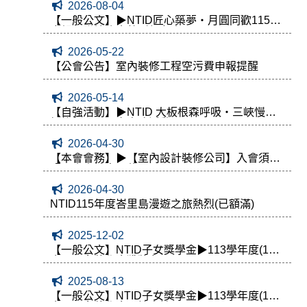
2026-08-04
【一般公文】▶NTID匠心築夢・月圓同歡115年
度親子聯誼晚會熱烈報名中
2026-05-22
【公會公告】室內裝修工程空污費申報提醒
2026-05-14
【自強活動】▶NTID 大板根森呼吸・三峽慢活
輕旅行二天一夜自強活動
2026-04-30
【本會會務】▶【室內設計裝修公司】入會須知
暨入會申請書下載
2026-04-30
NTID115年度峇里島漫遊之旅熱烈(已額滿)
2025-12-02
【一般公文】NTID子女獎學金▶113學年度(114)
會員子女獎學金獲獎名單
2025-08-13
【一般公文】NTID子女獎學金▶113學年度(114)
會員子女獎學金開始申請囉