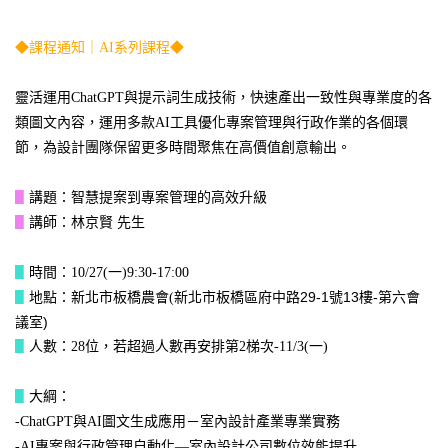
◆課程通知｜AI系列課程◆
靈活運用ChatGPT與提示詞生成技術，快速產出一致性與專業度的各
類圖文內容，運用多款AI工具優化專案管理與行政作業的各個環
節，為設計團隊保留更多時間聚焦在高價值創意輸出。
▋
講題：智慧提案到專案管理的高效升級
▋
講師：林京賢 先生
▋
時間：10/27(一)9:30-17:00
新北市板橋區府中路29-1號13樓-第六會
▋
地點：新北市板橋農會(
議室)
▋
人數：28位，若超過人數再安排第2梯次-11/3(一)
▋
大綱：
-ChatGPT與AI圖文生成應用－室內設計產業專業實務
-AI專案與行政管理自動化—室內設計公司數位效能提升