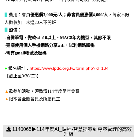
▋
費用：會員
優惠價3,000元/人；非會員優惠價4,000/人，
每家不限
人數參加，未達20人不開班
▋
設備：
-自備筆電，微軟win10以上、MAC8年內機型，其餘不限
-建議使用個人手機網路分享wifi，以利網路順暢
-需有gmail帳號及密碼
https://www.tpdc.org.tw/form.php?id=134
●
報名網址：
【截止至9/30(二)】
▲
欲參加活動，須繳清114年度常年會費
▲
限本會全體會員及所屬員工
1140065▶114年度AI_課程-智慧提案到專案管理的高效
升級