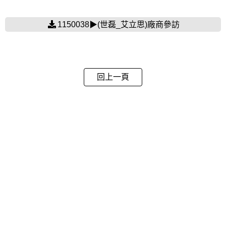
1150038▶(世磊_艾立思)廠商參訪
回上一頁